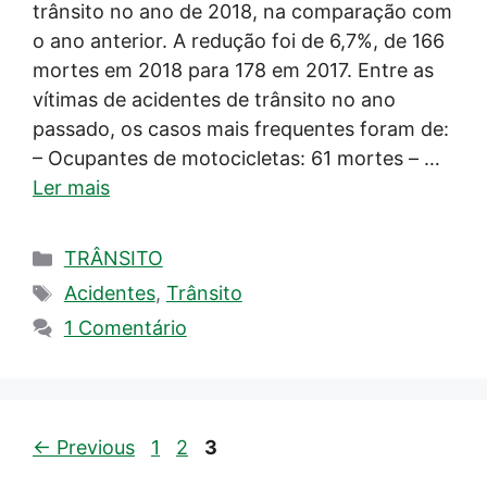
trânsito no ano de 2018, na comparação com
o ano anterior. A redução foi de 6,7%, de 166
mortes em 2018 para 178 em 2017. Entre as
vítimas de acidentes de trânsito no ano
passado, os casos mais frequentes foram de:
– Ocupantes de motocicletas: 61 mortes – …
Ler mais
Categorias
TRÂNSITO
Tags
Acidentes
,
Trânsito
1 Comentário
Page
Page
Page
←
Previous
1
2
3