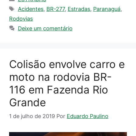
Tags
Acidentes
,
BR-277
,
Estradas
,
Paranaguá
,
Rodovias
Deixe um comentário
Colisão envolve carro e
moto na rodovia BR-
116 em Fazenda Rio
Grande
1 de julho de 2019
Por
Eduardo Paulino