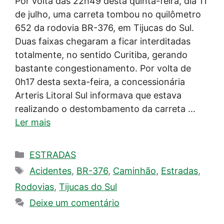
Por volta das 22h49 desta quinta-feira, dia 11
de julho, uma carreta tombou no quilômetro
652 da rodovia BR-376, em Tijucas do Sul.
Duas faixas chegaram a ficar interditadas
totalmente, no sentido Curitiba, gerando
bastante congestionamento. Por volta de
0h17 desta sexta-feira, a concessionária
Arteris Litoral Sul informava que estava
realizando o destombamento da carreta …
Ler mais
Categorias
ESTRADAS
Tags
Acidentes
,
BR-376
,
Caminhão
,
Estradas
,
Rodovias
,
Tijucas do Sul
Deixe um comentário