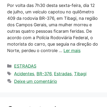
Por volta das 7h30 desta sexta-feira, dia 12
de julho, um veículo capotou no quilômetro
409 da rodovia BR-376, em Tibagi, na região
dos Campos Gerais, uma mulher morreu e
outras quatro pessoas ficaram feridas. De
acordo com a Polícia Rodoviária Federal, o
motorista do carro, que seguia na direção do
Norte, perdeu o controle …
Ler mais
Categorias
ESTRADAS
Tags
Acidentes
,
BR-376
,
Estradas
,
Tibagi
Deixe um comentário