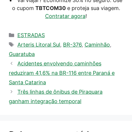
Vai viajar? Economize 30% no seguro. Use
o cupom
TBTCOM30
e proteja sua viagem.
Contratar agora
!
Categorias
ESTRADAS
Tags
Arteris Litoral Sul
,
BR-376
,
Caminhão
,
Guaratuba
Acidentes envolvendo caminhões
reduziram 41,6% na BR-116 entre Paraná e
Santa Catarina
Três linhas de ônibus de Piraquara
ganham integração temporal