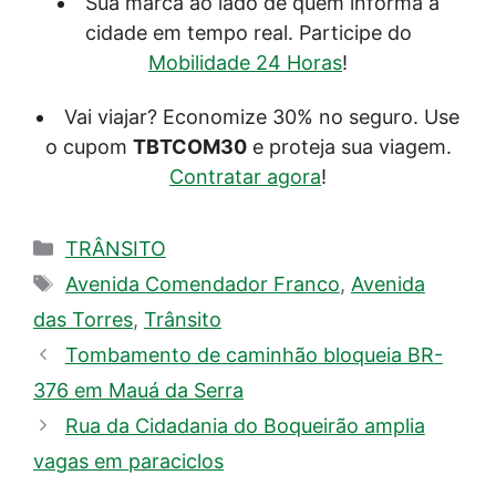
Sua marca ao lado de quem informa a
cidade em tempo real. Participe do
Mobilidade 24 Horas
!
Vai viajar? Economize 30% no seguro. Use
o cupom
TBTCOM30
e proteja sua viagem.
Contratar agora
!
Categorias
TRÂNSITO
Tags
Avenida Comendador Franco
,
Avenida
das Torres
,
Trânsito
Tombamento de caminhão bloqueia BR-
376 em Mauá da Serra
Rua da Cidadania do Boqueirão amplia
vagas em paraciclos