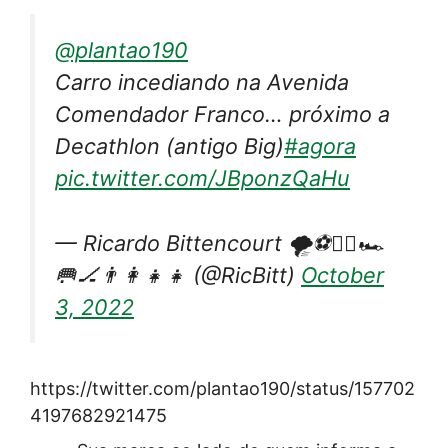
@plantao190
Carro incediando na Avenida
Comendador Franco… próximo a
Decathlon (antigo Big)
#agora
pic.twitter.com/JBponzQaHu
— Ricardo Bittencourt 🌪⚽️🏊‍♂️🏎
🥅🏒👨‍👩‍👧‍👧 (@RicBitt)
October
3, 2022
https://twitter.com/plantao190/status/157702
4197682921475