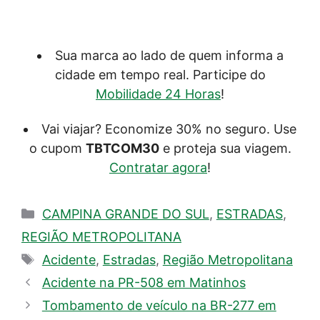
Sua marca ao lado de quem informa a
cidade em tempo real. Participe do
Mobilidade 24 Horas
!
Vai viajar? Economize 30% no seguro. Use
o cupom
TBTCOM30
e proteja sua viagem.
Contratar agora
!
Categorias
CAMPINA GRANDE DO SUL
,
ESTRADAS
,
REGIÃO METROPOLITANA
Tags
Acidente
,
Estradas
,
Região Metropolitana
Acidente na PR-508 em Matinhos
Tombamento de veículo na BR-277 em