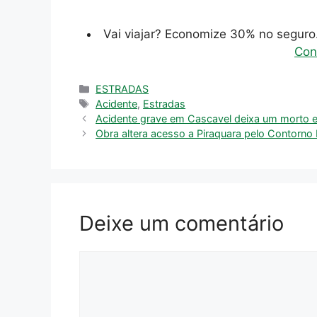
Vai viajar? Economize 30% no segur
Con
Categorias
ESTRADAS
Tags
Acidente
,
Estradas
Acidente grave em Cascavel deixa um morto e 
Obra altera acesso a Piraquara pelo Contorno L
Deixe um comentário
Comentário