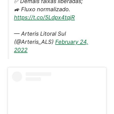
✅ Demais faixas liberadas;
🚙 Fluxo normalizado.
https://t.co/5Ldpx4tqjR
— Arteris Litoral Sul
(@Arteris_ALS)
February 24,
2022