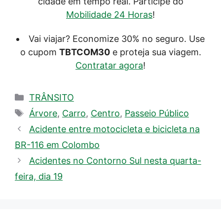
cidade em tempo real. Participe do
Mobilidade 24 Horas
!
Vai viajar? Economize 30% no seguro. Use
o cupom
TBTCOM30
e proteja sua viagem.
Contratar agora
!
Categorias
TRÂNSITO
Tags
Árvore
,
Carro
,
Centro
,
Passeio Público
Acidente entre motocicleta e bicicleta na
BR-116 em Colombo
Acidentes no Contorno Sul nesta quarta-
feira, dia 19