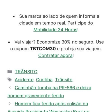
Sua marca ao lado de quem informa a
cidade em tempo real. Participe do
Mobilidade 24 Horas
!
Vai viajar? Economize 30% no seguro. Use
o cupom
TBTCOM30
e proteja sua viagem.
Contratar agora
!
Categorias
TRÂNSITO
Tags
Acidente
,
Curitiba
,
Trânsito
Caminhão tomba na PR-566 e deixa
homem gravemente ferido
Homem fica ferido após colisão na
Avenida Presidente Wenceslau Braz no