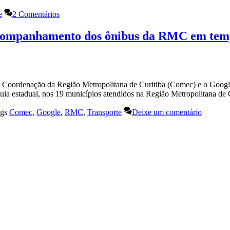
e
2 Comentários
acompanhamento dos ônibus da RMC em tem
a Coordenação da Região Metropolitana de Curitiba (Comec) e o Google,
tarquia estadual, nos 19 municípios atendidos na Região Metropolitana 
ags
Comec
,
Google
,
RMC
,
Transporte
Deixe um comentário