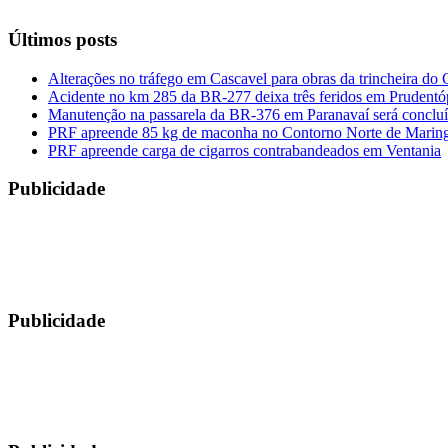
Últimos posts
Alterações no tráfego em Cascavel para obras da trincheira do
Acidente no km 285 da BR-277 deixa três feridos em Prudentó
Manutenção na passarela da BR-376 em Paranavaí será concluíd
PRF apreende 85 kg de maconha no Contorno Norte de Marin
PRF apreende carga de cigarros contrabandeados em Ventania
Publicidade
Publicidade