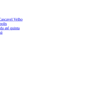
 Cascavel Velho
polis
a até quinta
gá