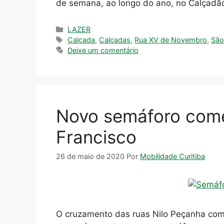
de semana, ao longo do ano, no Calçad
Categorias
LAZER
Tags
Calçada
,
Calçadas
,
Rua XV de Novembro
,
São
Deixe um comentário
Novo semáforo come
Francisco
26 de maio de 2020
Por
Mobilidade Curitiba
O cruzamento das ruas Nilo Peçanha com 