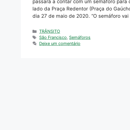
passará a contar com um semáforo para or
lado da Praça Redentor (Praça do Gaúcho)
dia 27 de maio de 2020. “O semáforo vai
Categorias
TRÂNSITO
Tags
São Francisco
,
Semáforos
Deixe um comentário