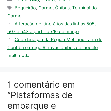
Tags
Boqueirão
,
Carmo
,
Ônibus
,
Terminal do
Carmo
Alteração de itinerários das linhas 505,
507 e 543 a partir de 10 de março
Coordenação da Região Metropolitana de
Curitiba entrega 9 novos ônibus de modelo
multimodal
1 comentário em
“Plataformas de
embarque e