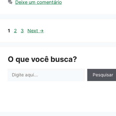
Deixe um comentário
Page
Page
Page
1
2
3
Next
→
O que você busca?
Pesquisar
Pesquisar