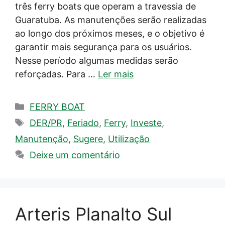
três ferry boats que operam a travessia de
Guaratuba. As manutenções serão realizadas
ao longo dos próximos meses, e o objetivo é
garantir mais segurança para os usuários.
Nesse período algumas medidas serão
reforçadas. Para …
Ler mais
Categorias
FERRY BOAT
Tags
DER/PR
,
Feriado
,
Ferry
,
Investe
,
Manutenção
,
Sugere
,
Utilização
Deixe um comentário
Arteris Planalto Sul