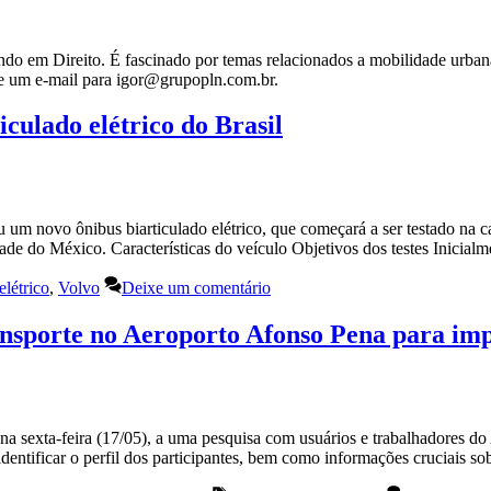
o em Direito. É fascinado por temas relacionados a mobilidade urbana 
e um e-mail para igor@grupopln.com.br.
iculado elétrico do Brasil
ou um novo ônibus biarticulado elétrico, que começará a ser testado na 
dade do México. Características do veículo Objetivos dos testes Inicia
elétrico
,
Volvo
Deixe um comentário
ransporte no Aeroporto Afonso Pena para i
a sexta-feira (17/05), a uma pesquisa com usuários e trabalhadores do
identificar o perfil dos participantes, bem como informações cruciais s