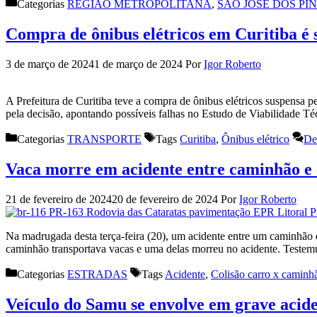
Categorias
REGIÃO METROPOLITANA
,
SÃO JOSÉ DOS PI
Compra de ônibus elétricos em Curitiba é 
3 de março de 2024
1 de março de 2024
Por
Igor Roberto
A Prefeitura de Curitiba teve a compra de ônibus elétricos suspensa 
pela decisão, apontando possíveis falhas no Estudo de Viabilidade 
Categorias
TRANSPORTE
Tags
Curitiba
,
Ônibus elétrico
De
Vaca morre em acidente entre caminhão e
21 de fevereiro de 2024
20 de fevereiro de 2024
Por
Igor Roberto
Na madrugada desta terça-feira (20), um acidente entre um caminh
caminhão transportava vacas e uma delas morreu no acidente. Testem
Categorias
ESTRADAS
Tags
Acidente
,
Colisão carro x caminh
Veículo do Samu se envolve em grave acid