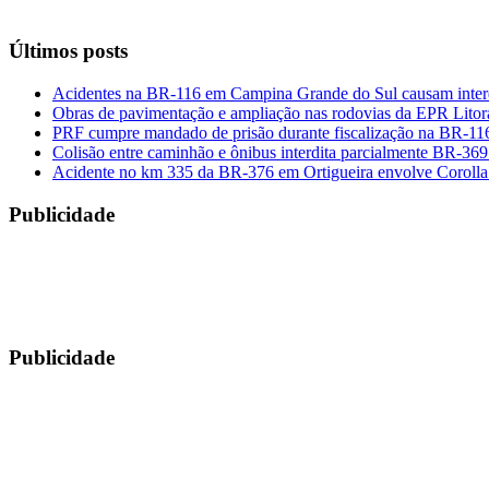
Últimos posts
Acidentes na BR-116 em Campina Grande do Sul causam interdi
Obras de pavimentação e ampliação nas rodovias da EPR Litora
PRF cumpre mandado de prisão durante fiscalização na BR-1
Colisão entre caminhão e ônibus interdita parcialmente BR-36
Acidente no km 335 da BR-376 em Ortigueira envolve Corolla
Publicidade
Publicidade