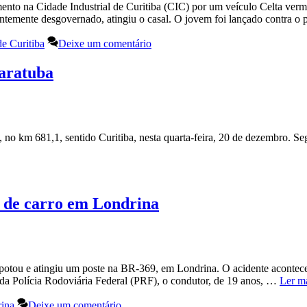
mento na Cidade Industrial de Curitiba (CIC) por um veículo Celta ve
ntemente desgovernado, atingiu o casal. O jovem foi lançado contra o
de Curitiba
Deixe um comentário
uaratuba
o km 681,1, sentido Curitiba, nesta quarta-feira, 20 de dezembro. Segu
o de carro em Londrina
otou e atingiu um poste na BR-369, em Londrina. O acidente acontec
 da Polícia Rodoviária Federal (PRF), o condutor, de 19 anos, …
Ler m
ina
Deixe um comentário