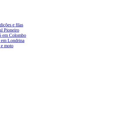
ções e filas
l Pioneiro
16 em Colombo
9 em Londrina
 e moto