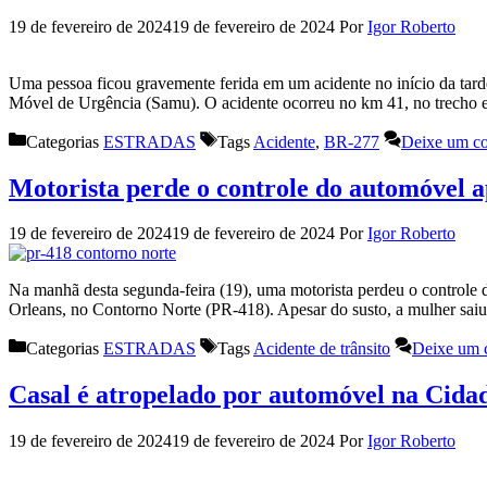
19 de fevereiro de 2024
19 de fevereiro de 2024
Por
Igor Roberto
Uma pessoa ficou gravemente ferida em um acidente no início da tard
Móvel de Urgência (Samu). O acidente ocorreu no km 41, no trecho en
Categorias
ESTRADAS
Tags
Acidente
,
BR-277
Deixe um co
Motorista perde o controle do automóvel 
19 de fevereiro de 2024
19 de fevereiro de 2024
Por
Igor Roberto
Na manhã desta segunda-feira (19), uma motorista perdeu o controle 
Orleans, no Contorno Norte (PR-418). Apesar do susto, a mulher sai
Categorias
ESTRADAS
Tags
Acidente de trânsito
Deixe um 
Casal é atropelado por automóvel na Cidad
19 de fevereiro de 2024
19 de fevereiro de 2024
Por
Igor Roberto