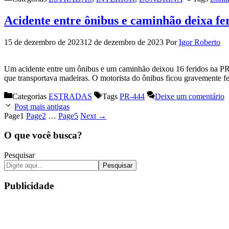
Acidente entre ônibus e caminhão deixa f
15 de dezembro de 2023
12 de dezembro de 2023
Por
Igor Roberto
Um acidente entre um ônibus e um caminhão deixou 16 feridos na PR-4
que transportava madeiras. O motorista do ônibus ficou gravemente f
Categorias
ESTRADAS
Tags
PR-444
Deixe um comentário
Post mais antigas
Page
1
Page
2
…
Page
5
Next
→
O que você busca?
Pesquisar
Pesquisar
Publicidade