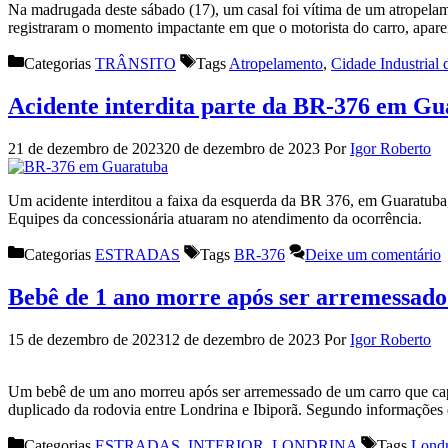
Na madrugada deste sábado (17), um casal foi vítima de um atropela
registraram o momento impactante em que o motorista do carro, apare
Categorias
TRÂNSITO
Tags
Atropelamento
,
Cidade Industrial 
Acidente interdita parte da BR-376 em G
21 de dezembro de 2023
20 de dezembro de 2023
Por
Igor Roberto
Um acidente interditou a faixa da esquerda da BR 376, em Guaratuba, n
Equipes da concessionária atuaram no atendimento da ocorrência.
Categorias
ESTRADAS
Tags
BR-376
Deixe um comentário
Bebê de 1 ano morre após ser arremessad
15 de dezembro de 2023
12 de dezembro de 2023
Por
Igor Roberto
Um bebê de um ano morreu após ser arremessado de um carro que cap
duplicado da rodovia entre Londrina e Ibiporã. Segundo informações
Categorias
ESTRADAS
,
INTERIOR
,
LONDRINA
Tags
Londr