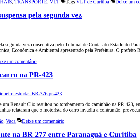
NHAIS
,
TRANSPORTE
,
VLT
Tags
VLT de Curitiba
Deixe um co
suspensa pela segunda vez
pela segunda vez consecutiva pelo Tribunal de Contas do Estado do Par
Técnica, Econômica e Ambiental apresentado pela Prefeitura. O prefeit
ixe um comentário
 carro na PR-423
ão e um Renault Clio resultou no tombamento do caminhão na PR-423, 
unhas relataram que o motorista do carro invadiu a contramão, provoc
ão
,
Vaca
Deixe um comentário
ente na BR-277 entre Paranaguá e Curitiba