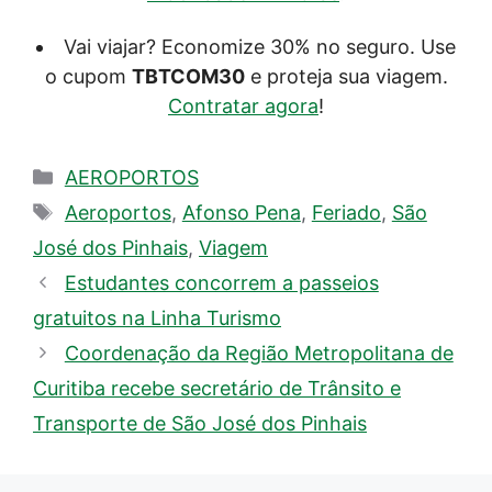
Vai viajar? Economize 30% no seguro. Use
o cupom
TBTCOM30
e proteja sua viagem.
Contratar agora
!
Categorias
AEROPORTOS
Tags
Aeroportos
,
Afonso Pena
,
Feriado
,
São
José dos Pinhais
,
Viagem
Estudantes concorrem a passeios
gratuitos na Linha Turismo
Coordenação da Região Metropolitana de
Curitiba recebe secretário de Trânsito e
Transporte de São José dos Pinhais