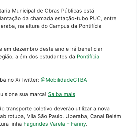
aria Municipal de Obras Públicas está
plantação da chamada estação-tubo PUC, entre
eraba, na altura do Campus da Pontifícia
ue em dezembro deste ano e irá beneficiar
egião, além dos estudantes da
Pontifícia
iba no X/Twitter:
@MobilidadeCTBA
pulsione sua marca!
Saiba mais
o transporte coletivo deverão utilizar a nova
Guabirotuba, Vila São Paulo, Uberaba, Canal Belém
tura linha
Fagundes Varela – Fanny
.