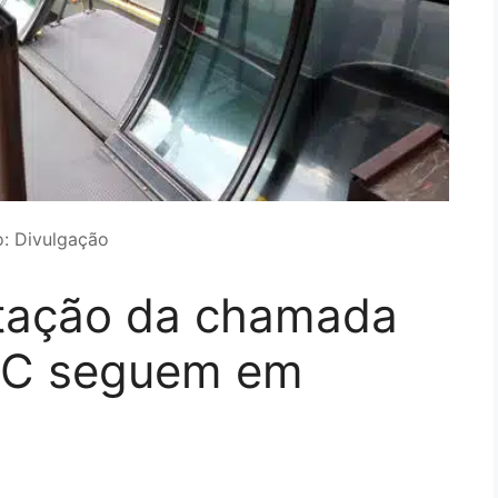
o: Divulgação
tação da chamada
UC seguem em