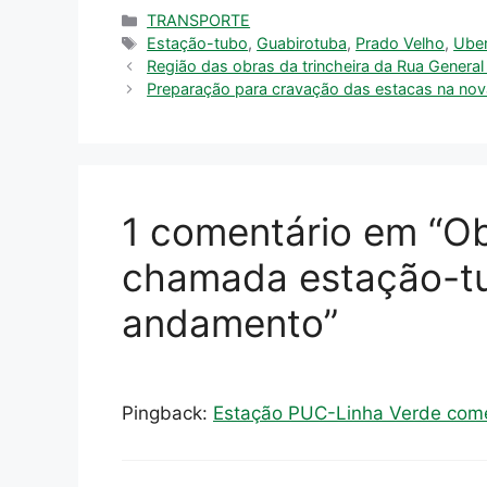
Categorias
TRANSPORTE
Tags
Estação-tubo
,
Guabirotuba
,
Prado Velho
,
Ube
Região das obras da trincheira da Rua General
Preparação para cravação das estacas na nova 
1 comentário em “O
chamada estação-t
andamento”
Pingback:
Estação PUC-Linha Verde começ