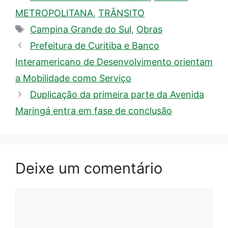
METROPOLITANA
,
TRÂNSITO
Tags
Campina Grande do Sul
,
Obras
Prefeitura de Curitiba e Banco
Interamericano de Desenvolvimento orientam
a Mobilidade como Serviço
Duplicação da primeira parte da Avenida
Maringá entra em fase de conclusão
Deixe um comentário
Comentário