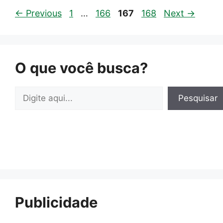
Page
Page
Page
Page
←
Previous
1
…
166
167
168
Next
→
O que você busca?
Pesquisar
Pesquisar
Publicidade