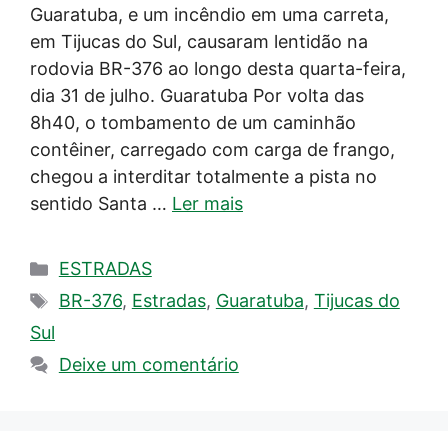
Guaratuba, e um incêndio em uma carreta,
em Tijucas do Sul, causaram lentidão na
rodovia BR-376 ao longo desta quarta-feira,
dia 31 de julho. Guaratuba Por volta das
8h40, o tombamento de um caminhão
contêiner, carregado com carga de frango,
chegou a interditar totalmente a pista no
sentido Santa …
Ler mais
Categorias
ESTRADAS
Tags
BR-376
,
Estradas
,
Guaratuba
,
Tijucas do
Sul
Deixe um comentário