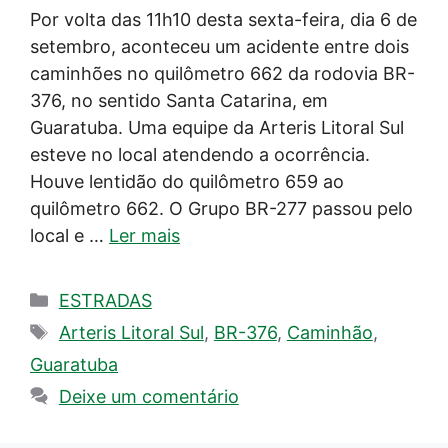
Por volta das 11h10 desta sexta-feira, dia 6 de
setembro, aconteceu um acidente entre dois
caminhões no quilômetro 662 da rodovia BR-
376, no sentido Santa Catarina, em
Guaratuba. Uma equipe da Arteris Litoral Sul
esteve no local atendendo a ocorrência.
Houve lentidão do quilômetro 659 ao
quilômetro 662. O Grupo BR-277 passou pelo
local e …
Ler mais
Categorias
ESTRADAS
Tags
Arteris Litoral Sul
,
BR-376
,
Caminhão
,
Guaratuba
Deixe um comentário