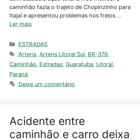
caminhão fazia o trajeto de Chopinzinho para
Itajaí e apresentou problemas nos freios …
Ler mais
Categorias
ESTRADAS
Tags
Arteris
,
Arteris Litoral Sul
,
BR-376
,
Caminhão
,
Estradas
,
Guaratuba
,
Litoral
,
Paraná
Deixe um comentário
Acidente entre
caminhão e carro deixa