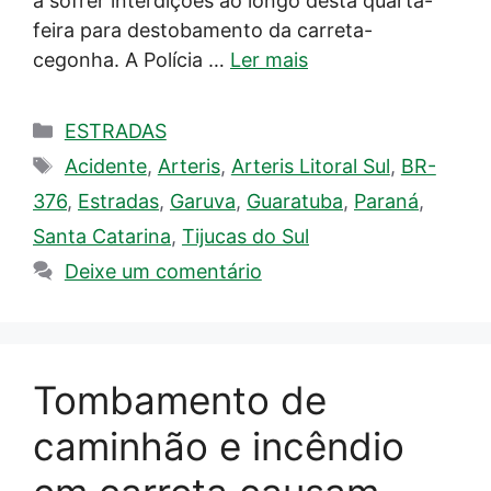
a sofrer interdições ao longo desta quarta-
feira para destobamento da carreta-
cegonha. A Polícia …
Ler mais
Categorias
ESTRADAS
Tags
Acidente
,
Arteris
,
Arteris Litoral Sul
,
BR-
376
,
Estradas
,
Garuva
,
Guaratuba
,
Paraná
,
Santa Catarina
,
Tijucas do Sul
Deixe um comentário
Tombamento de
caminhão e incêndio